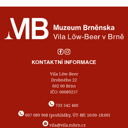
KONTAKTNÍ INFORMACE
Vila Löw-Beer
Drobného 22
602 00 Brno
IČO: 00089257
733 542 400
607 089 968 (prohlídky, ÚT-NE 10:00-18:00)
vila@vila.mbrn.cz