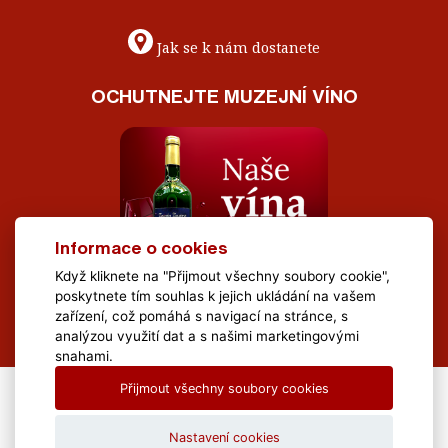
Jak se k nám dostanete
OCHUTNEJTE MUZEJNÍ VÍNO
Informace o cookies
Když kliknete na "Přijmout všechny soubory cookie",
poskytnete tím souhlas k jejich ukládání na vašem
zařízení, což pomáhá s navigací na stránce, s
analýzou využití dat a s našimi marketingovými
snahami.
Přijmout všechny soubory cookies
All Rights Reserved Muzeum Brněnska © 2020, Webdesign by
LE
CLAVERA s.r.o.
Nastavení cookies