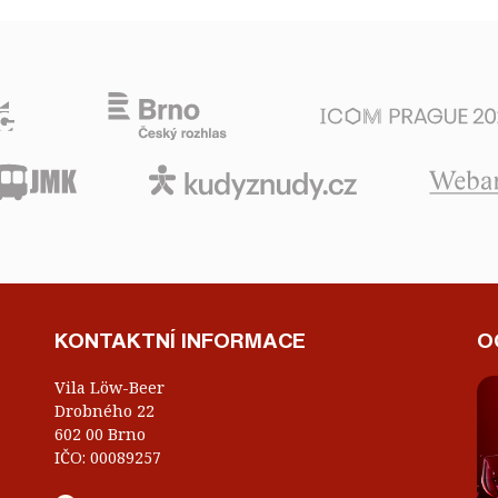
KONTAKTNÍ INFORMACE
O
Vila Löw-Beer
Drobného 22
602 00 Brno
IČO: 00089257