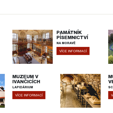
PAMÁTNÍK
PÍSEMNICTVÍ
NA MORAVĚ
VÍCE INFORMACÍ
MUZEUM V
M
IVANČICÍCH
V
LAPIDÁRIUM
SC
VÍCE INFORMACÍ
V