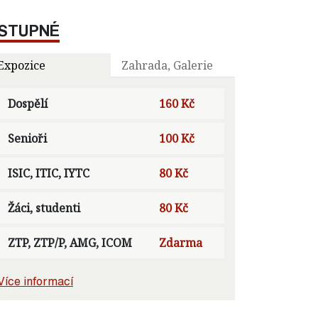
STUPNÉ
Expozice
Zahrada, Galerie
Dospělí
160 Kč
Senioři
100 Kč
ISIC, ITIC, IYTC
80 Kč
Žáci, studenti
80 Kč
ZTP, ZTP/P, AMG, ICOM
Zdarma
Více informací