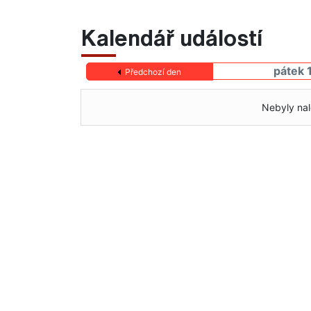
Kalendář událostí
pátek 
Předchozí den
Nebyly nal