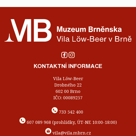
KONTAKTNÍ INFORMACE
Vila Löw-Beer
Drobného 22
602 00 Brno
IČO: 00089257
733 542 400
607 089 968 (prohlídky, ÚT-NE 10:00-18:00)
vila@vila.mbrn.cz