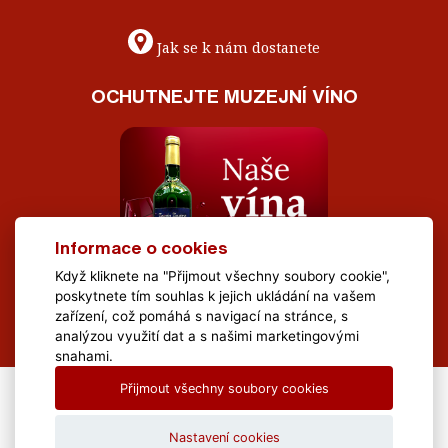
Jak se k nám dostanete
OCHUTNEJTE MUZEJNÍ VÍNO
Informace o cookies
Když kliknete na "Přijmout všechny soubory cookie",
poskytnete tím souhlas k jejich ukládání na vašem
zařízení, což pomáhá s navigací na stránce, s
analýzou využití dat a s našimi marketingovými
snahami.
Přijmout všechny soubory cookies
All Rights Reserved Muzeum Brněnska © 2020, Webdesign by
LE
CLAVERA s.r.o.
Nastavení cookies