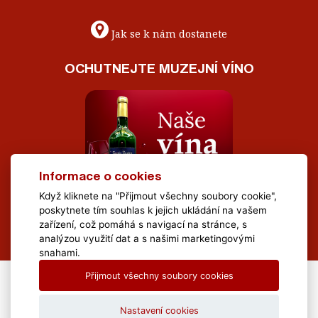
Jak se k nám dostanete
OCHUTNEJTE MUZEJNÍ VÍNO
Informace o cookies
Když kliknete na "Přijmout všechny soubory cookie",
poskytnete tím souhlas k jejich ukládání na vašem
zařízení, což pomáhá s navigací na stránce, s
analýzou využití dat a s našimi marketingovými
snahami.
Přijmout všechny soubory cookies
All Rights Reserved Muzeum Brněnska © 2020, Webdesign by
LE
CLAVERA s.r.o.
Nastavení cookies