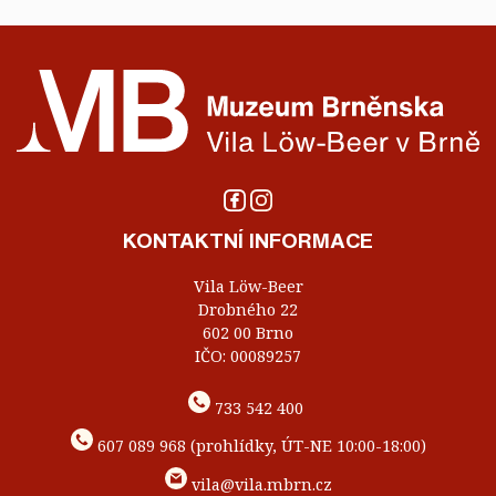
KONTAKTNÍ INFORMACE
Vila Löw-Beer
Drobného 22
602 00 Brno
IČO: 00089257
733 542 400
607 089 968 (prohlídky, ÚT-NE 10:00-18:00)
vila@vila.mbrn.cz