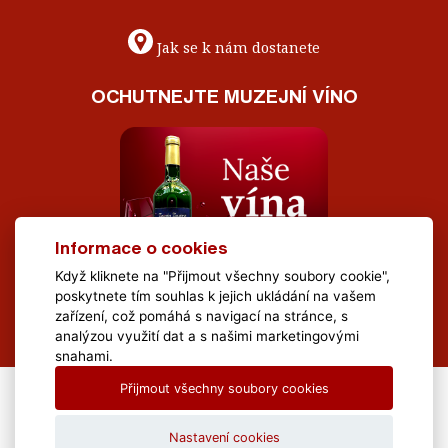
Jak se k nám dostanete
OCHUTNEJTE MUZEJNÍ VÍNO
Informace o cookies
Když kliknete na "Přijmout všechny soubory cookie",
poskytnete tím souhlas k jejich ukládání na vašem
zařízení, což pomáhá s navigací na stránce, s
analýzou využití dat a s našimi marketingovými
snahami.
Přijmout všechny soubory cookies
All Rights Reserved Muzeum Brněnska © 2020, Webdesign by
LE
CLAVERA s.r.o.
Nastavení cookies