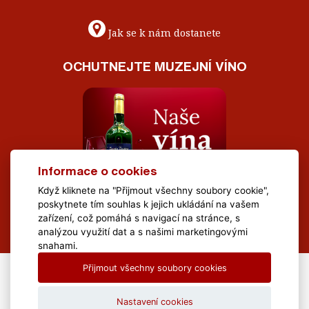
Jak se k nám dostanete
OCHUTNEJTE MUZEJNÍ VÍNO
Informace o cookies
Když kliknete na "Přijmout všechny soubory cookie",
poskytnete tím souhlas k jejich ukládání na vašem
zařízení, což pomáhá s navigací na stránce, s
analýzou využití dat a s našimi marketingovými
snahami.
Přijmout všechny soubory cookies
All Rights Reserved Muzeum Brněnska © 2020, Webdesign by
LE
CLAVERA s.r.o.
Nastavení cookies