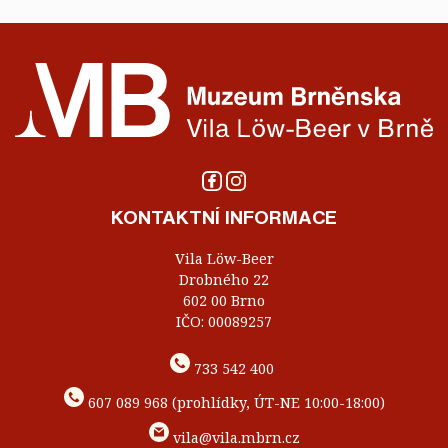
KONTAKTNÍ INFORMACE
Vila Löw-Beer
Drobného 22
602 00 Brno
IČO: 00089257
733 542 400
607 089 968 (prohlídky, ÚT-NE 10:00-18:00)
vila@vila.mbrn.cz