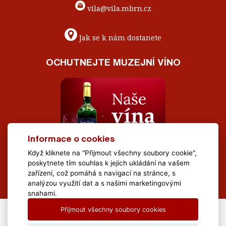
vila@vila.mbrn.cz
Jak se k nám dostanete
OCHUTNEJTE MUZEJNÍ VÍNO
Informace o cookies
Když kliknete na "Přijmout všechny soubory cookie",
poskytnete tím souhlas k jejich ukládání na vašem
zařízení, což pomáhá s navigací na stránce, s
analýzou využití dat a s našimi marketingovými
snahami.
Přijmout všechny soubory cookies
All Rights Reserved Muzeum Brněnska © 2020, Webdesign by
LE