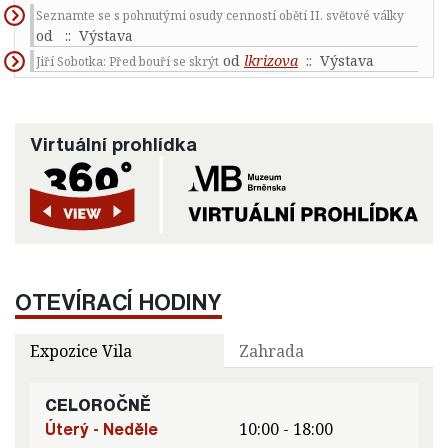
Seznamte se s pohnutými osudy cenností obětí II. světové války
od
:: Výstava
od
lkrizova
:: Výstava
Jiří Sobotka: Před bouří se skrýt
Virtuální prohlídka
OTEVÍRACÍ HODINY
Expozice Vila
Zahrada
CELOROČNĚ
Úterý - Neděle
10:00 - 18:00