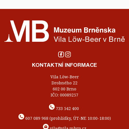
KONTAKTNÍ INFORMACE
Vila Löw-Beer
Drobného 22
602 00 Brno
IČO: 00089257
733 542 400
607 089 968 (prohlídky, ÚT-NE 10:00-18:00)
vila@vila.mbrn.cz