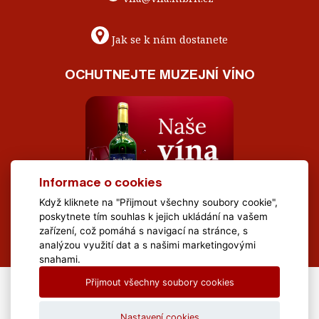
Jak se k nám dostanete
OCHUTNEJTE MUZEJNÍ VÍNO
Informace o cookies
Když kliknete na "Přijmout všechny soubory cookie",
poskytnete tím souhlas k jejich ukládání na vašem
zařízení, což pomáhá s navigací na stránce, s
analýzou využití dat a s našimi marketingovými
snahami.
Přijmout všechny soubory cookies
All Rights Reserved Muzeum Brněnska © 2020, Webdesign by
LE
CLAVERA s.r.o.
Nastavení cookies