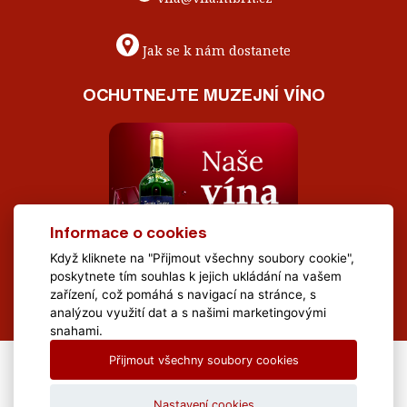
Jak se k nám dostanete
OCHUTNEJTE MUZEJNÍ VÍNO
Informace o cookies
Když kliknete na "Přijmout všechny soubory cookie",
poskytnete tím souhlas k jejich ukládání na vašem
zařízení, což pomáhá s navigací na stránce, s
analýzou využití dat a s našimi marketingovými
snahami.
Přijmout všechny soubory cookies
All Rights Reserved Muzeum Brněnska © 2020, Webdesign by
LE
CLAVERA s.r.o.
Nastavení cookies