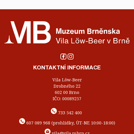
KONTAKTNÍ INFORMACE
Vila Löw-Beer
Drobného 22
602 00 Brno
IČO: 00089257
733 542 400
607 089 968 (prohlídky, ÚT-NE 10:00-18:00)
vila@vila.mbrn.cz