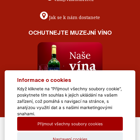
Jak se k nám dostanete
OCHUTNEJTE MUZEJNÍ VÍNO
Informace o cookies
Když kliknete na "Přijmout všechny soubory cookie",
poskytnete tím souhlas k jejich ukládání na vašem
zařízení, což pomáhá s navigací na stránce, s
analýzou využití dat a s našimi marketingovými
snahami.
Přijmout všechny soubory cookies
All Rights Reserved Muzeum Brněnska © 2020, Webdesign by
LE
CLAVERA s.r.o.
Nastavení cookies