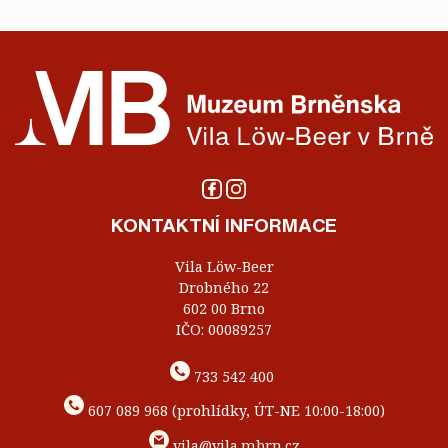
KONTAKTNÍ INFORMACE
Vila Löw-Beer
Drobného 22
602 00 Brno
IČO: 00089257
733 542 400
607 089 968 (prohlídky, ÚT-NE 10:00-18:00)
vila@vila.mbrn.cz