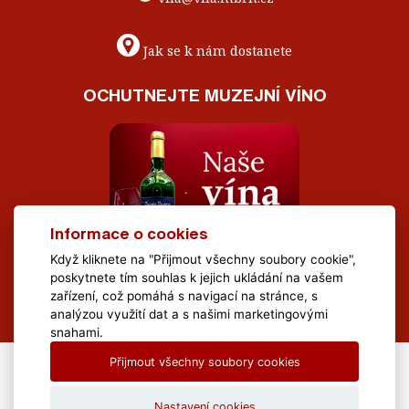
Jak se k nám dostanete
OCHUTNEJTE MUZEJNÍ VÍNO
Informace o cookies
Když kliknete na "Přijmout všechny soubory cookie",
poskytnete tím souhlas k jejich ukládání na vašem
zařízení, což pomáhá s navigací na stránce, s
analýzou využití dat a s našimi marketingovými
snahami.
Přijmout všechny soubory cookies
All Rights Reserved Muzeum Brněnska © 2020, Webdesign by
LE
CLAVERA s.r.o.
Nastavení cookies