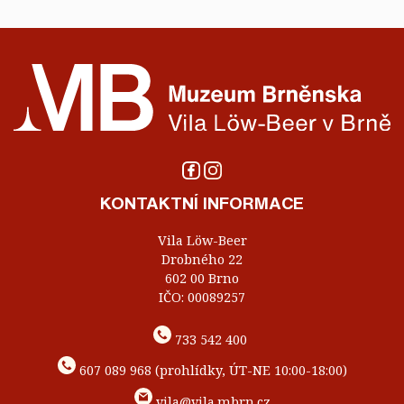
KONTAKTNÍ INFORMACE
Vila Löw-Beer
Drobného 22
602 00 Brno
IČO: 00089257
733 542 400
607 089 968 (prohlídky, ÚT-NE 10:00-18:00)
vila@vila.mbrn.cz