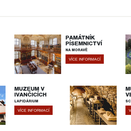
PAMÁTNÍK
PÍSEMNICTVÍ
NA MORAVĚ
VÍCE INFORMACÍ
MUZEUM V
M
IVANČICÍCH
V
LAPIDÁRIUM
SC
VÍCE INFORMACÍ
V