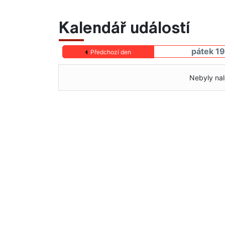
Kalendář událostí
pátek 1
Předchozí den
Nebyly nal