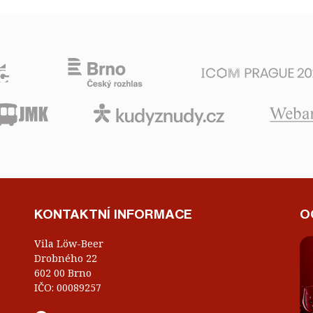
KONTAKTNÍ INFORMACE
O
Vila Löw-Beer
Drobného 22
602 00 Brno
IČO: 00089257