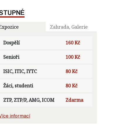
STUPNÉ
Expozice
Zahrada, Galerie
Dospělí
160 Kč
Senioři
100 Kč
ISIC, ITIC, IYTC
80 Kč
Žáci, studenti
80 Kč
ZTP, ZTP/P, AMG, ICOM
Zdarma
Více informací