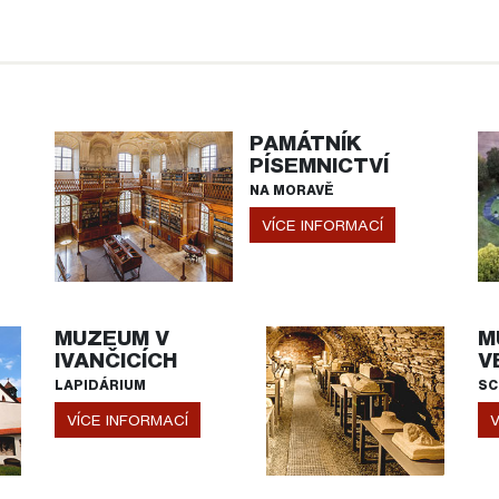
PAMÁTNÍK
PÍSEMNICTVÍ
NA MORAVĚ
VÍCE INFORMACÍ
MUZEUM V
M
IVANČICÍCH
V
LAPIDÁRIUM
SC
VÍCE INFORMACÍ
V