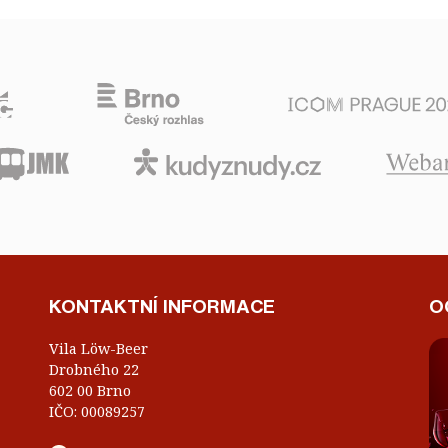
KONTAKTNÍ INFORMACE
O
Vila Löw-Beer
Drobného 22
602 00 Brno
IČO: 00089257