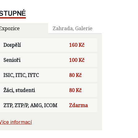
STUPNÉ
Expozice
Zahrada, Galerie
Dospělí
160 Kč
Senioři
100 Kč
ISIC, ITIC, IYTC
80 Kč
Žáci, studenti
80 Kč
ZTP, ZTP/P, AMG, ICOM
Zdarma
Více informací