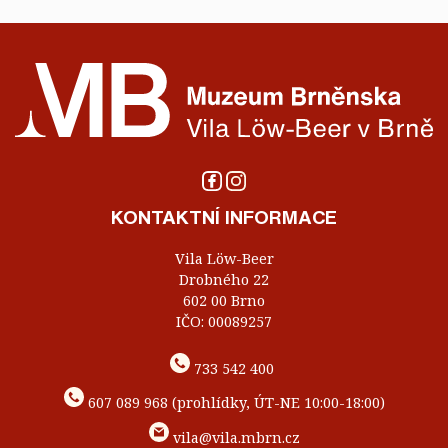
KONTAKTNÍ INFORMACE
Vila Löw-Beer
Drobného 22
602 00 Brno
IČO: 00089257
733 542 400
607 089 968 (prohlídky, ÚT-NE 10:00-18:00)
vila@vila.mbrn.cz