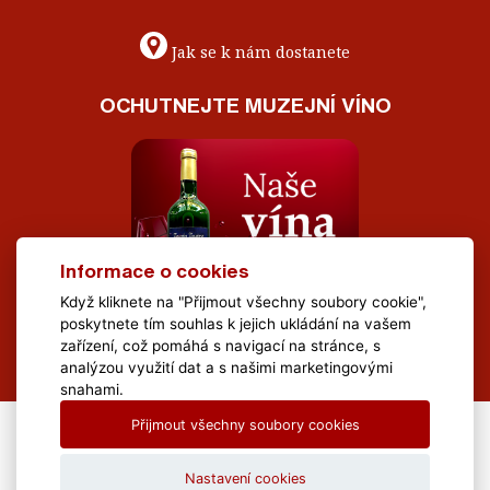
Jak se k nám dostanete
OCHUTNEJTE MUZEJNÍ VÍNO
Informace o cookies
Když kliknete na "Přijmout všechny soubory cookie",
poskytnete tím souhlas k jejich ukládání na vašem
zařízení, což pomáhá s navigací na stránce, s
analýzou využití dat a s našimi marketingovými
snahami.
Přijmout všechny soubory cookies
All Rights Reserved Muzeum Brněnska © 2020, Webdesign by
LE
CLAVERA s.r.o.
Nastavení cookies