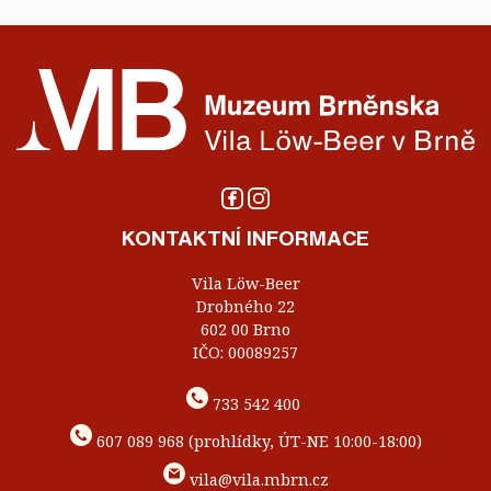
KONTAKTNÍ INFORMACE
Vila Löw-Beer
Drobného 22
602 00 Brno
IČO: 00089257
733 542 400
607 089 968 (prohlídky, ÚT-NE 10:00-18:00)
vila@vila.mbrn.cz