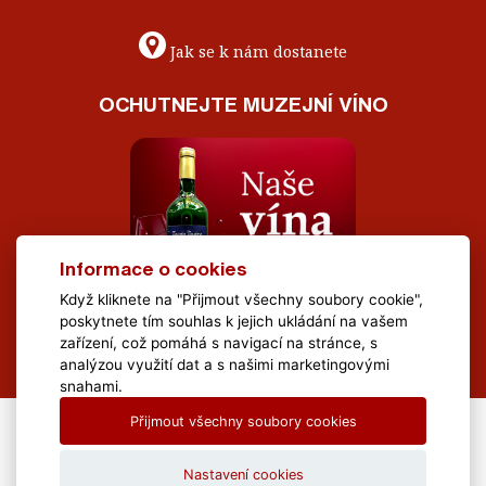
Jak se k nám dostanete
OCHUTNEJTE MUZEJNÍ VÍNO
Informace o cookies
Když kliknete na "Přijmout všechny soubory cookie",
poskytnete tím souhlas k jejich ukládání na vašem
zařízení, což pomáhá s navigací na stránce, s
analýzou využití dat a s našimi marketingovými
snahami.
Přijmout všechny soubory cookies
All Rights Reserved Muzeum Brněnska © 2020, Webdesign by
LE
CLAVERA s.r.o.
Nastavení cookies