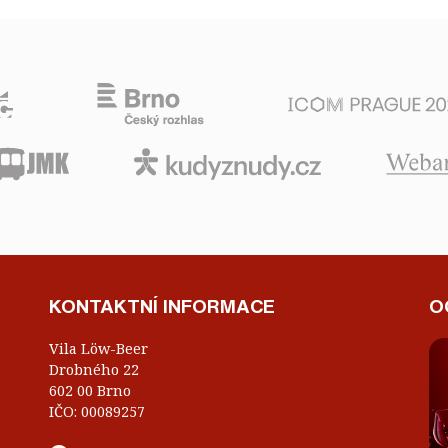
KONTAKTNÍ INFORMACE
O
Vila Löw-Beer
Drobného 22
602 00 Brno
IČO: 00089257