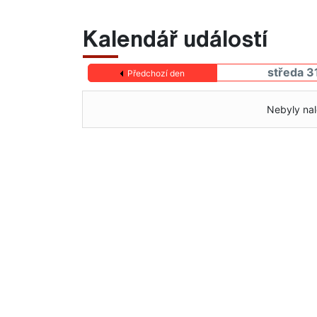
Kalendář událostí
středa 3
Předchozí den
Nebyly nal