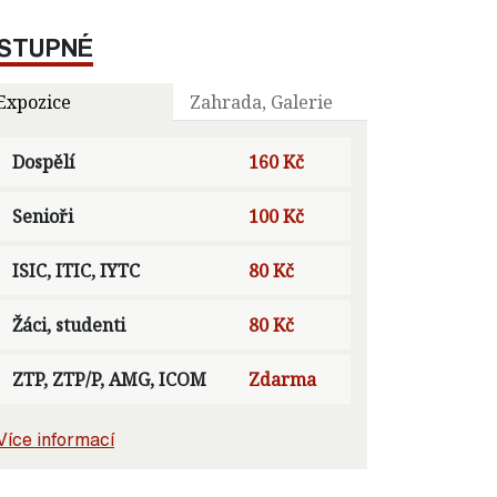
STUPNÉ
Expozice
Zahrada, Galerie
Dospělí
160 Kč
Senioři
100 Kč
ISIC, ITIC, IYTC
80 Kč
Žáci, studenti
80 Kč
ZTP, ZTP/P, AMG, ICOM
Zdarma
Více informací