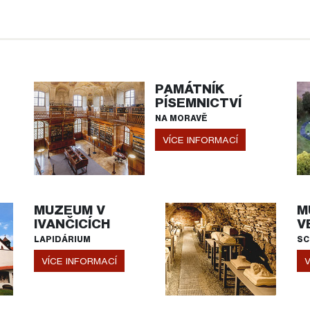
PAMÁTNÍK
PÍSEMNICTVÍ
NA MORAVĚ
VÍCE INFORMACÍ
MUZEUM V
M
IVANČICÍCH
V
LAPIDÁRIUM
SC
VÍCE INFORMACÍ
V