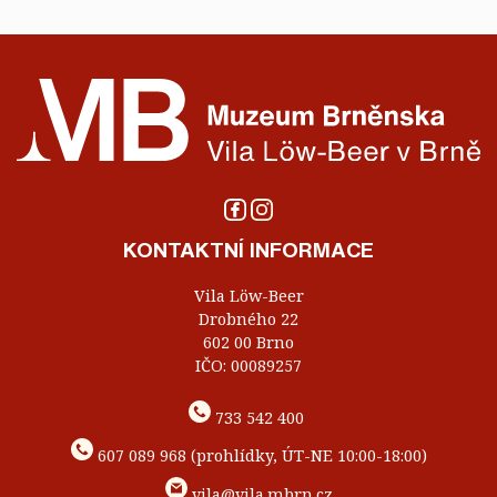
KONTAKTNÍ INFORMACE
Vila Löw-Beer
Drobného 22
602 00 Brno
IČO: 00089257
733 542 400
607 089 968 (prohlídky, ÚT-NE 10:00-18:00)
vila@vila.mbrn.cz