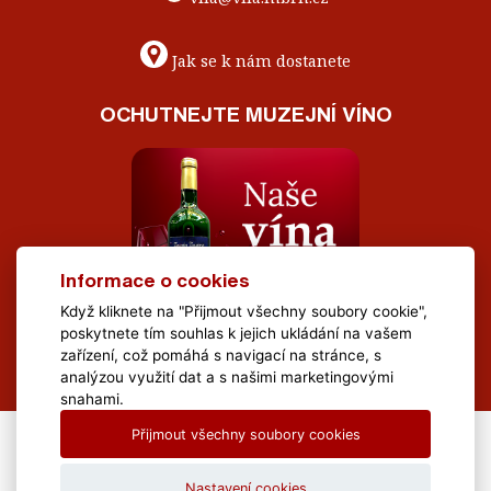
Jak se k nám dostanete
OCHUTNEJTE MUZEJNÍ VÍNO
Informace o cookies
Když kliknete na "Přijmout všechny soubory cookie",
poskytnete tím souhlas k jejich ukládání na vašem
zařízení, což pomáhá s navigací na stránce, s
analýzou využití dat a s našimi marketingovými
snahami.
Přijmout všechny soubory cookies
All Rights Reserved Muzeum Brněnska © 2020, Webdesign by
LE
CLAVERA s.r.o.
Nastavení cookies