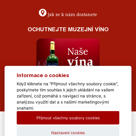
Jak se k nám dostanete
OCHUTNEJTE MUZEJNÍ VÍNO
Informace o cookies
Když kliknete na "Přijmout všechny soubory cookie",
poskytnete tím souhlas k jejich ukládání na vašem
zařízení, což pomáhá s navigací na stránce, s
analýzou využití dat a s našimi marketingovými
snahami.
Přijmout všechny soubory cookies
All Rights Reserved Muzeum Brněnska © 2020, Webdesign by
LE
CLAVERA s.r.o.
Nastavení cookies