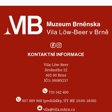
KONTAKTNÍ INFORMACE
Vila Löw-Beer
Drobného 22
602 00 Brno
IČO: 00089257
733 542 400
607 089 968 (prohlídky, ÚT-NE 10:00-18:00)
vila@vila.mbrn.cz