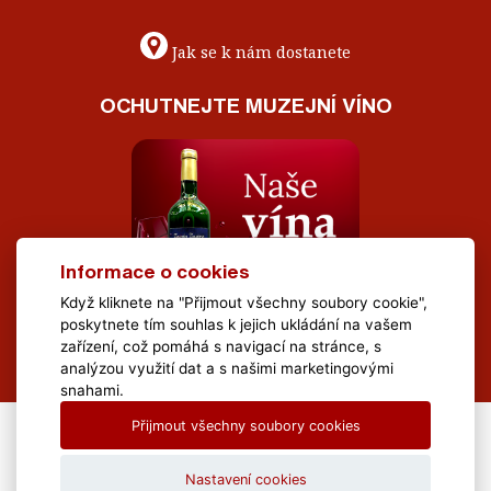
Jak se k nám dostanete
OCHUTNEJTE MUZEJNÍ VÍNO
Informace o cookies
Když kliknete na "Přijmout všechny soubory cookie",
poskytnete tím souhlas k jejich ukládání na vašem
zařízení, což pomáhá s navigací na stránce, s
analýzou využití dat a s našimi marketingovými
snahami.
Přijmout všechny soubory cookies
All Rights Reserved Muzeum Brněnska © 2020, Webdesign by
LE
CLAVERA s.r.o.
Nastavení cookies