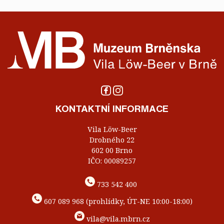
KONTAKTNÍ INFORMACE
Vila Löw-Beer
Drobného 22
602 00 Brno
IČO: 00089257
733 542 400
607 089 968 (prohlídky, ÚT-NE 10:00-18:00)
vila@vila.mbrn.cz