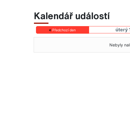
Kalendář událostí
úterý 
Předchozí den
Nebyly nal