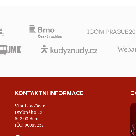
KONTAKTNÍ INFORMACE
O
Vila Löw-Beer
Drobného 22
602 00 Brno
IČO: 00089257