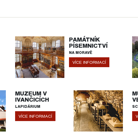
PAMÁTNÍK
PÍSEMNICTVÍ
NA MORAVĚ
VÍCE INFORMACÍ
MUZEUM V
M
IVANČICÍCH
V
LAPIDÁRIUM
SC
VÍCE INFORMACÍ
V