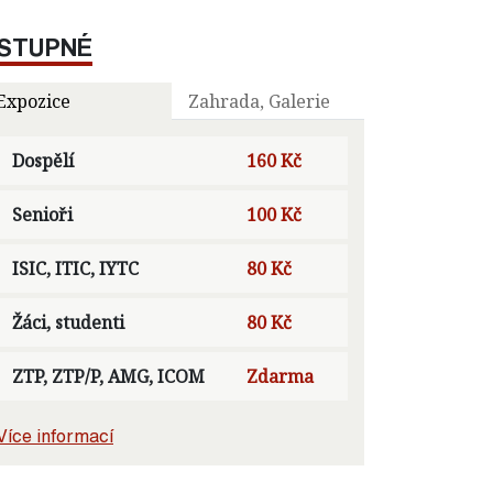
STUPNÉ
Expozice
Zahrada, Galerie
Dospělí
160 Kč
Senioři
100 Kč
ISIC, ITIC, IYTC
80 Kč
Žáci, studenti
80 Kč
ZTP, ZTP/P, AMG, ICOM
Zdarma
Více informací