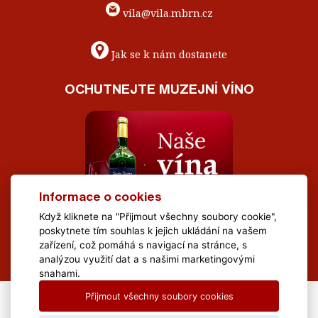
vila@vila.mbrn.cz
Jak se k nám dostanete
OCHUTNEJTE MUZEJNÍ VÍNO
Informace o cookies
Když kliknete na "Přijmout všechny soubory cookie",
poskytnete tím souhlas k jejich ukládání na vašem
zařízení, což pomáhá s navigací na stránce, s
analýzou využití dat a s našimi marketingovými
snahami.
Přijmout všechny soubory cookies
All Rights Reserved Muzeum Brněnska © 2020, Webdesign by
LE