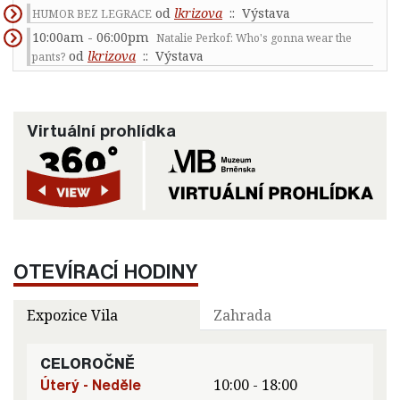
od
lkrizova
:: Výstava
HUMOR BEZ LEGRACE
10:00am - 06:00pm
Natalie Perkof: Who's gonna wear the
od
lkrizova
:: Výstava
pants?
Virtuální prohlídka
OTEVÍRACÍ HODINY
Expozice Vila
Zahrada
CELOROČNĚ
Úterý - Neděle
10:00 - 18:00