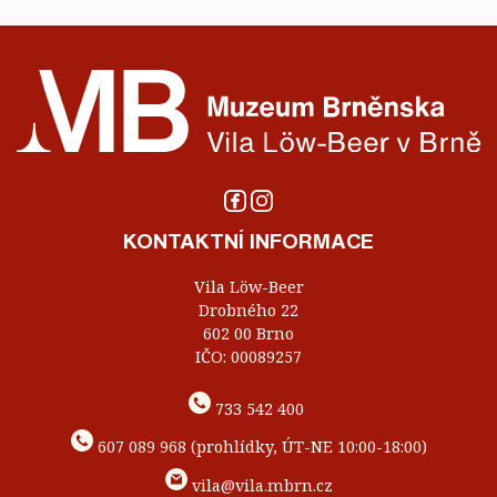
KONTAKTNÍ INFORMACE
Vila Löw-Beer
Drobného 22
602 00 Brno
IČO: 00089257
733 542 400
607 089 968 (prohlídky, ÚT-NE 10:00-18:00)
vila@vila.mbrn.cz