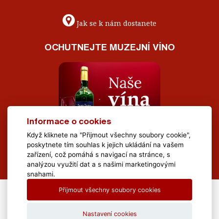
Jak se k nám dostanete
OCHUTNEJTE MUZEJNÍ VÍNO
Informace o cookies
Když kliknete na "Přijmout všechny soubory cookie",
poskytnete tím souhlas k jejich ukládání na vašem
zařízení, což pomáhá s navigací na stránce, s
analýzou využití dat a s našimi marketingovými
snahami.
Přijmout všechny soubory cookies
All Rights Reserved Muzeum Brněnska © 2020, Webdesign by
LE
CLAVERA s.r.o.
Nastavení cookies