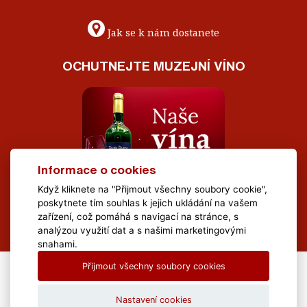
Jak se k nám dostanete
OCHUTNEJTE MUZEJNÍ VÍNO
Informace o cookies
Když kliknete na "Přijmout všechny soubory cookie",
poskytnete tím souhlas k jejich ukládání na vašem
zařízení, což pomáhá s navigací na stránce, s
analýzou využití dat a s našimi marketingovými
snahami.
Přijmout všechny soubory cookies
All Rights Reserved Muzeum Brněnska © 2020, Webdesign by
LE
CLAVERA s.r.o.
Nastavení cookies