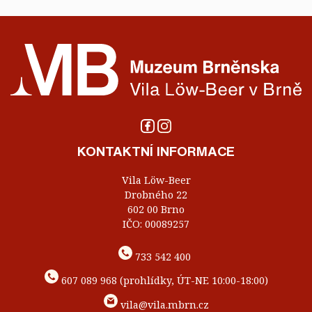
KONTAKTNÍ INFORMACE
Vila Löw-Beer
Drobného 22
602 00 Brno
IČO: 00089257
733 542 400
607 089 968 (prohlídky, ÚT-NE 10:00-18:00)
vila@vila.mbrn.cz