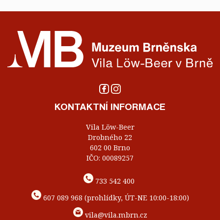
KONTAKTNÍ INFORMACE
Vila Löw-Beer
Drobného 22
602 00 Brno
IČO: 00089257
733 542 400
607 089 968 (prohlídky, ÚT-NE 10:00-18:00)
vila@vila.mbrn.cz