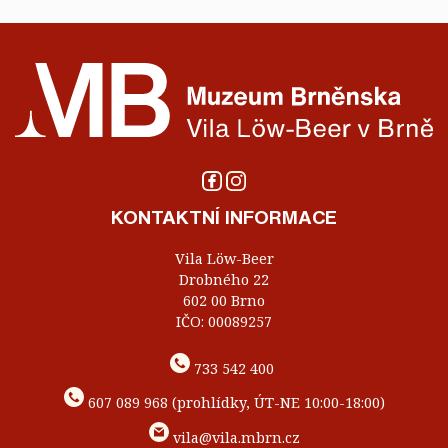
KONTAKTNÍ INFORMACE
Vila Löw-Beer
Drobného 22
602 00 Brno
IČO: 00089257
733 542 400
607 089 968 (prohlídky, ÚT-NE 10:00-18:00)
vila@vila.mbrn.cz