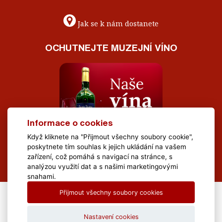
Jak se k nám dostanete
OCHUTNEJTE MUZEJNÍ VÍNO
Informace o cookies
Když kliknete na "Přijmout všechny soubory cookie",
poskytnete tím souhlas k jejich ukládání na vašem
zařízení, což pomáhá s navigací na stránce, s
analýzou využití dat a s našimi marketingovými
snahami.
Přijmout všechny soubory cookies
All Rights Reserved Muzeum Brněnska © 2020, Webdesign by
LE
CLAVERA s.r.o.
Nastavení cookies