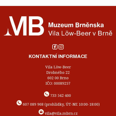
KONTAKTNÍ INFORMACE
Vila Löw-Beer
Drobného 22
602 00 Brno
IČO: 00089257
733 542 400
607 089 968 (prohlídky, ÚT-NE 10:00-18:00)
vila@vila.mbrn.cz