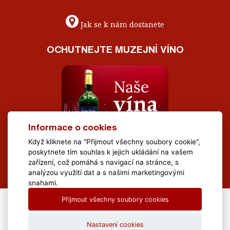
Jak se k nám dostanete
OCHUTNEJTE MUZEJNÍ VÍNO
Informace o cookies
Když kliknete na "Přijmout všechny soubory cookie",
poskytnete tím souhlas k jejich ukládání na vašem
zařízení, což pomáhá s navigací na stránce, s
analýzou využití dat a s našimi marketingovými
snahami.
Přijmout všechny soubory cookies
All Rights Reserved Muzeum Brněnska © 2020, Webdesign by
LE
CLAVERA s.r.o.
Nastavení cookies