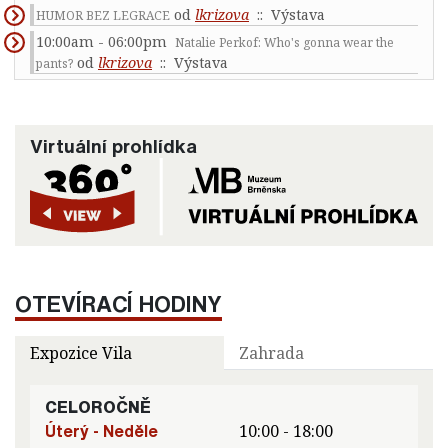
od
lkrizova
:: Výstava
HUMOR BEZ LEGRACE
10:00am - 06:00pm
Natalie Perkof: Who's gonna wear the
od
lkrizova
:: Výstava
pants?
Virtuální prohlídka
OTEVÍRACÍ HODINY
Expozice Vila
Zahrada
CELOROČNĚ
Úterý - Neděle
10:00 - 18:00