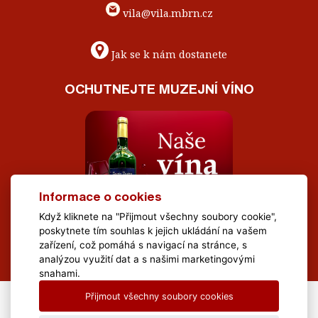
vila@vila.mbrn.cz
Jak se k nám dostanete
OCHUTNEJTE MUZEJNÍ VÍNO
Informace o cookies
Když kliknete na "Přijmout všechny soubory cookie",
poskytnete tím souhlas k jejich ukládání na vašem
zařízení, což pomáhá s navigací na stránce, s
analýzou využití dat a s našimi marketingovými
snahami.
Přijmout všechny soubory cookies
All Rights Reserved Muzeum Brněnska © 2020, Webdesign by
LE