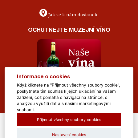
Jak se k nám dostanete
OCHUTNEJTE MUZEJNÍ VÍNO
Informace o cookies
Když kliknete na "Přijmout všechny soubory cookie",
poskytnete tím souhlas k jejich ukládání na vašem
zařízení, což pomáhá s navigací na stránce, s
analýzou využití dat a s našimi marketingovými
snahami.
Přijmout všechny soubory cookies
All Rights Reserved Muzeum Brněnska © 2020, Webdesign by
LE
CLAVERA s.r.o.
Nastavení cookies