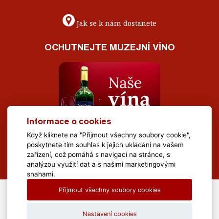
Jak se k nám dostanete
OCHUTNEJTE MUZEJNÍ VÍNO
Informace o cookies
Když kliknete na "Přijmout všechny soubory cookie",
poskytnete tím souhlas k jejich ukládání na vašem
zařízení, což pomáhá s navigací na stránce, s
analýzou využití dat a s našimi marketingovými
snahami.
Přijmout všechny soubory cookies
All Rights Reserved Muzeum Brněnska © 2020, Webdesign by
LE
CLAVERA s.r.o.
Nastavení cookies