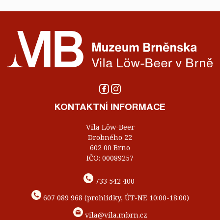
KONTAKTNÍ INFORMACE
Vila Löw-Beer
Drobného 22
602 00 Brno
IČO: 00089257
733 542 400
607 089 968 (prohlídky, ÚT-NE 10:00-18:00)
vila@vila.mbrn.cz