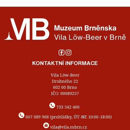
KONTAKTNÍ INFORMACE
Vila Löw-Beer
Drobného 22
602 00 Brno
IČO: 00089257
733 542 400
607 089 968 (prohlídky, ÚT-NE 10:00-18:00)
vila@vila.mbrn.cz