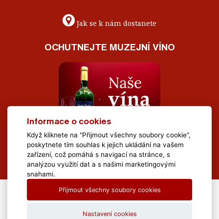
Jak se k nám dostanete
OCHUTNEJTE MUZEJNÍ VÍNO
Informace o cookies
Když kliknete na "Přijmout všechny soubory cookie",
poskytnete tím souhlas k jejich ukládání na vašem
zařízení, což pomáhá s navigací na stránce, s
analýzou využití dat a s našimi marketingovými
snahami.
Přijmout všechny soubory cookies
All Rights Reserved Muzeum Brněnska © 2020, Webdesign by
LE
CLAVERA s.r.o.
Nastavení cookies