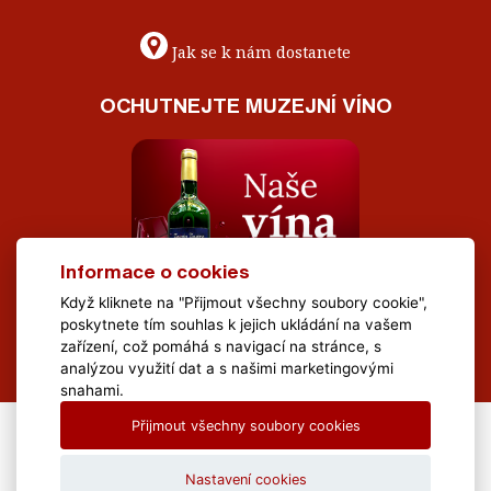
Jak se k nám dostanete
OCHUTNEJTE MUZEJNÍ VÍNO
Informace o cookies
Když kliknete na "Přijmout všechny soubory cookie",
poskytnete tím souhlas k jejich ukládání na vašem
zařízení, což pomáhá s navigací na stránce, s
analýzou využití dat a s našimi marketingovými
snahami.
Přijmout všechny soubory cookies
All Rights Reserved Muzeum Brněnska © 2020, Webdesign by
LE
CLAVERA s.r.o.
Nastavení cookies