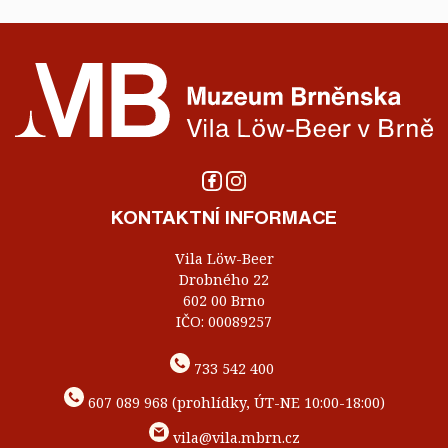
KONTAKTNÍ INFORMACE
Vila Löw-Beer
Drobného 22
602 00 Brno
IČO: 00089257
733 542 400
607 089 968 (prohlídky, ÚT-NE 10:00-18:00)
vila@vila.mbrn.cz