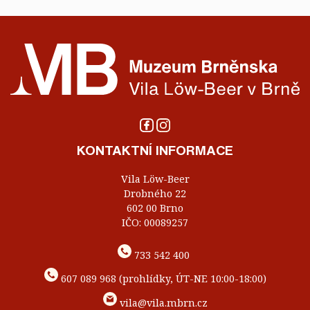
KONTAKTNÍ INFORMACE
Vila Löw-Beer
Drobného 22
602 00 Brno
IČO: 00089257
733 542 400
607 089 968 (prohlídky, ÚT-NE 10:00-18:00)
vila@vila.mbrn.cz