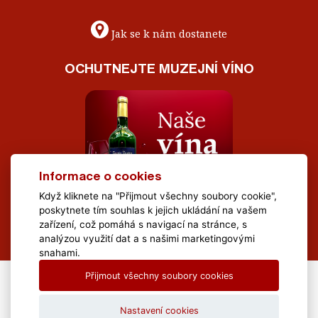
Jak se k nám dostanete
OCHUTNEJTE MUZEJNÍ VÍNO
Informace o cookies
Když kliknete na "Přijmout všechny soubory cookie",
poskytnete tím souhlas k jejich ukládání na vašem
zařízení, což pomáhá s navigací na stránce, s
analýzou využití dat a s našimi marketingovými
snahami.
Přijmout všechny soubory cookies
All Rights Reserved Muzeum Brněnska © 2020, Webdesign by
LE
CLAVERA s.r.o.
Nastavení cookies