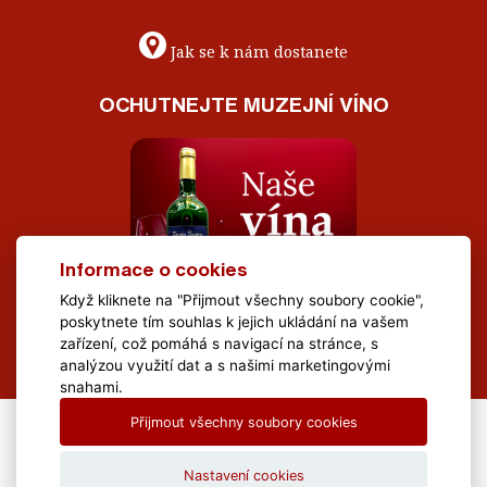
Jak se k nám dostanete
OCHUTNEJTE MUZEJNÍ VÍNO
Informace o cookies
Když kliknete na "Přijmout všechny soubory cookie",
poskytnete tím souhlas k jejich ukládání na vašem
zařízení, což pomáhá s navigací na stránce, s
analýzou využití dat a s našimi marketingovými
snahami.
Přijmout všechny soubory cookies
All Rights Reserved Muzeum Brněnska © 2020, Webdesign by
LE
CLAVERA s.r.o.
Nastavení cookies