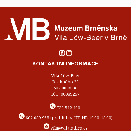
KONTAKTNÍ INFORMACE
Vila Löw-Beer
Drobného 22
602 00 Brno
IČO: 00089257
733 542 400
607 089 968 (prohlídky, ÚT-NE 10:00-18:00)
vila@vila.mbrn.cz