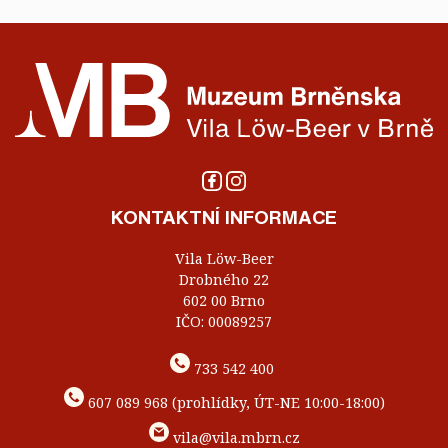
KONTAKTNÍ INFORMACE
Vila Löw-Beer
Drobného 22
602 00 Brno
IČO: 00089257
733 542 400
607 089 968 (prohlídky, ÚT-NE 10:00-18:00)
vila@vila.mbrn.cz