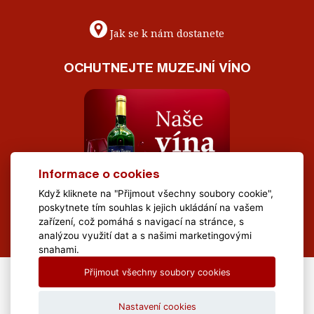
Jak se k nám dostanete
OCHUTNEJTE MUZEJNÍ VÍNO
Informace o cookies
Když kliknete na "Přijmout všechny soubory cookie",
poskytnete tím souhlas k jejich ukládání na vašem
zařízení, což pomáhá s navigací na stránce, s
analýzou využití dat a s našimi marketingovými
snahami.
Přijmout všechny soubory cookies
All Rights Reserved Muzeum Brněnska © 2020, Webdesign by
LE
CLAVERA s.r.o.
Nastavení cookies