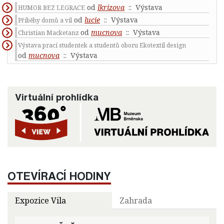
od
lkrizova
:: Výstava
HUMOR BEZ LEGRACE
od
lucie
:: Výstava
Příběhy domů a vil
od
mucnova
:: Výstava
Christian Macketanz
Výstava prací studentek a studentů oboru Ekotextil design
od
mucnova
:: Výstava
Virtuální prohlídka
OTEVÍRACÍ HODINY
Expozice Vila
Zahrada