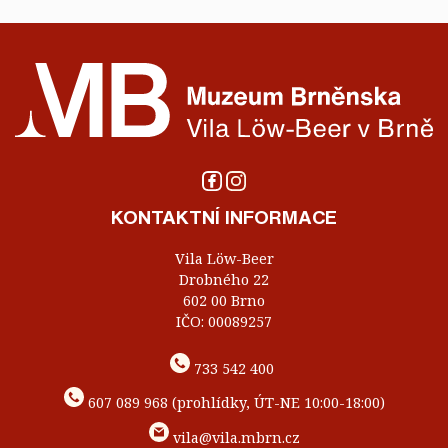
KONTAKTNÍ INFORMACE
Vila Löw-Beer
Drobného 22
602 00 Brno
IČO: 00089257
733 542 400
607 089 968 (prohlídky, ÚT-NE 10:00-18:00)
vila@vila.mbrn.cz