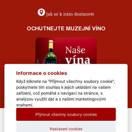
Jak se k nám dostanete
OCHUTNEJTE MUZEJNÍ VÍNO
Informace o cookies
Když kliknete na "Přijmout všechny soubory cookie",
poskytnete tím souhlas k jejich ukládání na vašem
zařízení, což pomáhá s navigací na stránce, s
analýzou využití dat a s našimi marketingovými
snahami.
Přijmout všechny soubory cookies
All Rights Reserved Muzeum Brněnska © 2020, Webdesign by
LE
CLAVERA s.r.o.
Nastavení cookies