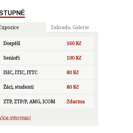
STUPNÉ
Expozice
Zahrada, Galerie
Dospělí
160 Kč
Senioři
100 Kč
ISIC, ITIC, IYTC
80 Kč
Žáci, studenti
80 Kč
ZTP, ZTP/P, AMG, ICOM
Zdarma
Více informací