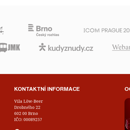
KONTAKTNÍ INFORMACE
O
Vila Löw-Beer
Drobného 22
602 00 Brno
IČO: 00089257