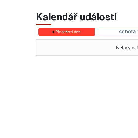
Kalendář událostí
sobota 
Předchozí den
Nebyly nal