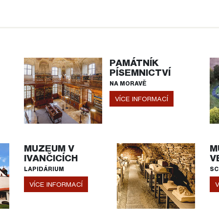
PAMÁTNÍK
PÍSEMNICTVÍ
NA MORAVĚ
VÍCE INFORMACÍ
MUZEUM V
M
IVANČICÍCH
V
LAPIDÁRIUM
SC
VÍCE INFORMACÍ
V