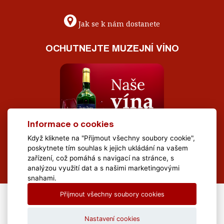
Jak se k nám dostanete
OCHUTNEJTE MUZEJNÍ VÍNO
Informace o cookies
Když kliknete na "Přijmout všechny soubory cookie",
poskytnete tím souhlas k jejich ukládání na vašem
zařízení, což pomáhá s navigací na stránce, s
analýzou využití dat a s našimi marketingovými
snahami.
Přijmout všechny soubory cookies
All Rights Reserved Muzeum Brněnska © 2020, Webdesign by
LE
CLAVERA s.r.o.
Nastavení cookies