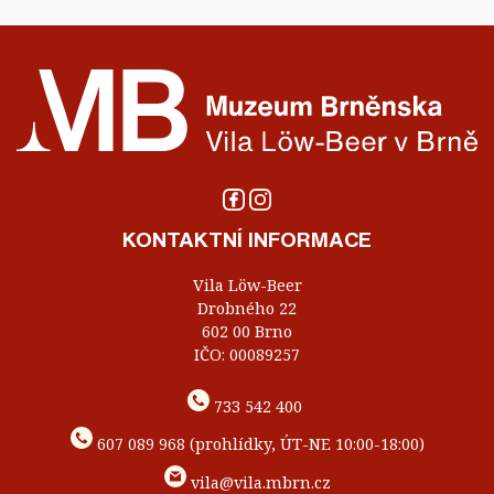
KONTAKTNÍ INFORMACE
Vila Löw-Beer
Drobného 22
602 00 Brno
IČO: 00089257
733 542 400
607 089 968 (prohlídky, ÚT-NE 10:00-18:00)
vila@vila.mbrn.cz