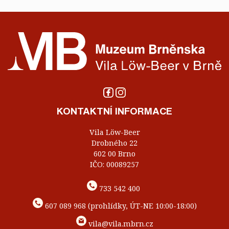
KONTAKTNÍ INFORMACE
Vila Löw-Beer
Drobného 22
602 00 Brno
IČO: 00089257
733 542 400
607 089 968 (prohlídky, ÚT-NE 10:00-18:00)
vila@vila.mbrn.cz