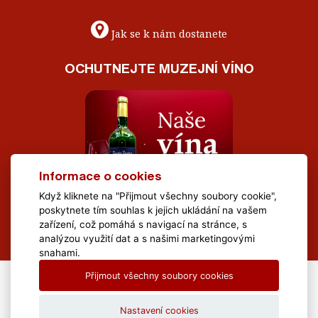
Jak se k nám dostanete
OCHUTNEJTE MUZEJNÍ VÍNO
Informace o cookies
Když kliknete na "Přijmout všechny soubory cookie",
poskytnete tím souhlas k jejich ukládání na vašem
zařízení, což pomáhá s navigací na stránce, s
analýzou využití dat a s našimi marketingovými
snahami.
Přijmout všechny soubory cookies
All Rights Reserved Muzeum Brněnska © 2020, Webdesign by
LE
CLAVERA s.r.o.
Nastavení cookies