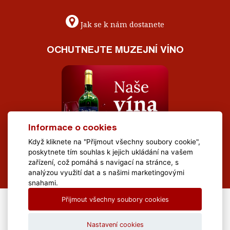
Jak se k nám dostanete
OCHUTNEJTE MUZEJNÍ VÍNO
Informace o cookies
Když kliknete na "Přijmout všechny soubory cookie",
poskytnete tím souhlas k jejich ukládání na vašem
zařízení, což pomáhá s navigací na stránce, s
analýzou využití dat a s našimi marketingovými
snahami.
Přijmout všechny soubory cookies
All Rights Reserved Muzeum Brněnska © 2020, Webdesign by
LE
CLAVERA s.r.o.
Nastavení cookies