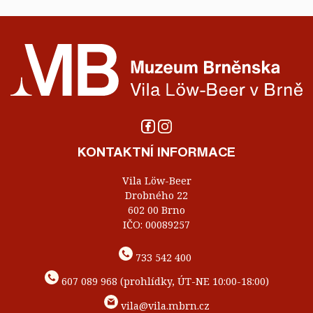
KONTAKTNÍ INFORMACE
Vila Löw-Beer
Drobného 22
602 00 Brno
IČO: 00089257
733 542 400
607 089 968 (prohlídky, ÚT-NE 10:00-18:00)
vila@vila.mbrn.cz