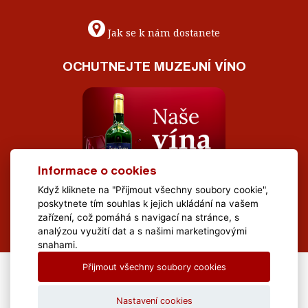
Jak se k nám dostanete
OCHUTNEJTE MUZEJNÍ VÍNO
Informace o cookies
Když kliknete na "Přijmout všechny soubory cookie",
poskytnete tím souhlas k jejich ukládání na vašem
zařízení, což pomáhá s navigací na stránce, s
analýzou využití dat a s našimi marketingovými
snahami.
Přijmout všechny soubory cookies
All Rights Reserved Muzeum Brněnska © 2020, Webdesign by
LE
CLAVERA s.r.o.
Nastavení cookies