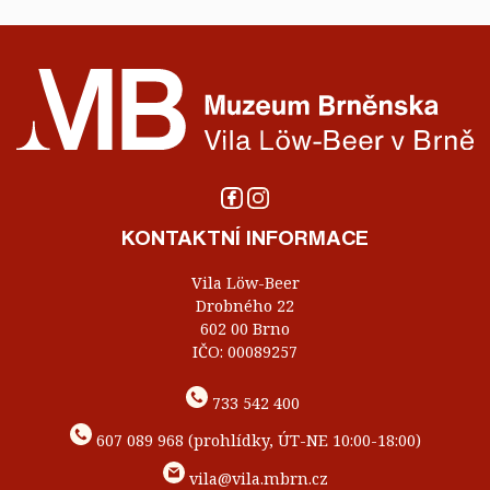
KONTAKTNÍ INFORMACE
Vila Löw-Beer
Drobného 22
602 00 Brno
IČO: 00089257
733 542 400
607 089 968 (prohlídky, ÚT-NE 10:00-18:00)
vila@vila.mbrn.cz