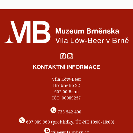
KONTAKTNÍ INFORMACE
Vila Löw-Beer
Drobného 22
602 00 Brno
IČO: 00089257
733 542 400
607 089 968 (prohlídky, ÚT-NE 10:00-18:00)
vila@vila.mbrn.cz