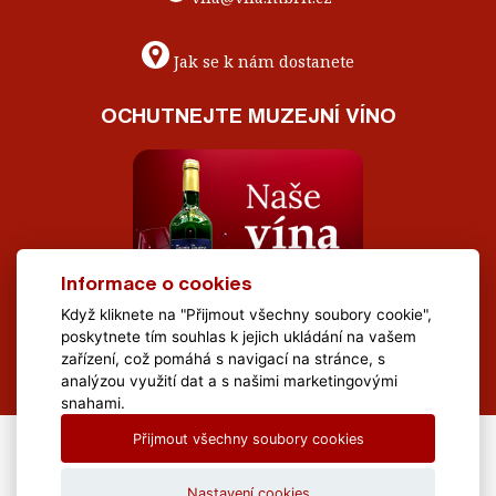
Jak se k nám dostanete
OCHUTNEJTE MUZEJNÍ VÍNO
Informace o cookies
Když kliknete na "Přijmout všechny soubory cookie",
poskytnete tím souhlas k jejich ukládání na vašem
zařízení, což pomáhá s navigací na stránce, s
analýzou využití dat a s našimi marketingovými
snahami.
Přijmout všechny soubory cookies
All Rights Reserved Muzeum Brněnska © 2020, Webdesign by
LE
CLAVERA s.r.o.
Nastavení cookies