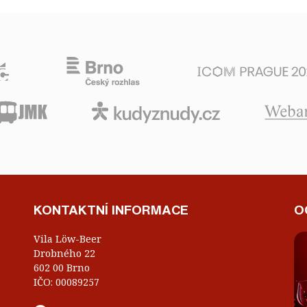
KONTAKTNÍ INFORMACE
O
Vila Löw-Beer
Drobného 22
602 00 Brno
IČO: 00089257