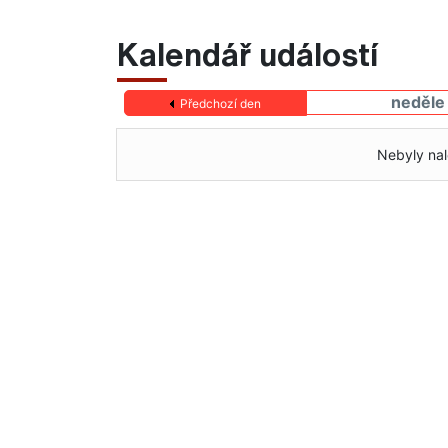
Kalendář událostí
neděle
Předchozí den
Nebyly nal