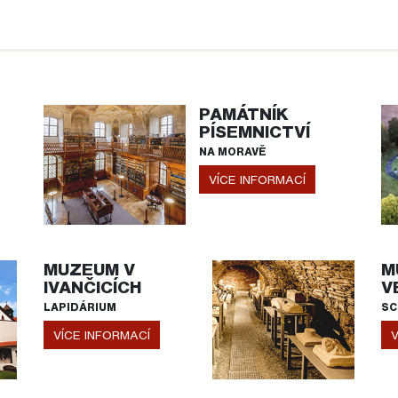
PAMÁTNÍK
PÍSEMNICTVÍ
NA MORAVĚ
VÍCE INFORMACÍ
MUZEUM V
M
IVANČICÍCH
V
LAPIDÁRIUM
SC
VÍCE INFORMACÍ
V