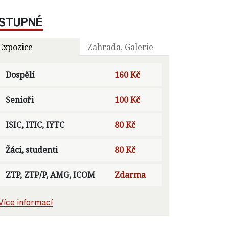
STUPNÉ
Expozice
Zahrada, Galerie
Dospělí
160 Kč
Senioři
100 Kč
ISIC, ITIC, IYTC
80 Kč
Žáci, studenti
80 Kč
ZTP, ZTP/P, AMG, ICOM
Zdarma
Více informací