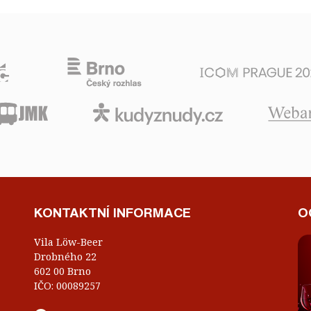
KONTAKTNÍ INFORMACE
O
Vila Löw-Beer
Drobného 22
602 00 Brno
IČO: 00089257