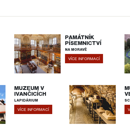
PAMÁTNÍK
PÍSEMNICTVÍ
NA MORAVĚ
VÍCE INFORMACÍ
MUZEUM V
M
IVANČICÍCH
V
LAPIDÁRIUM
SC
VÍCE INFORMACÍ
V