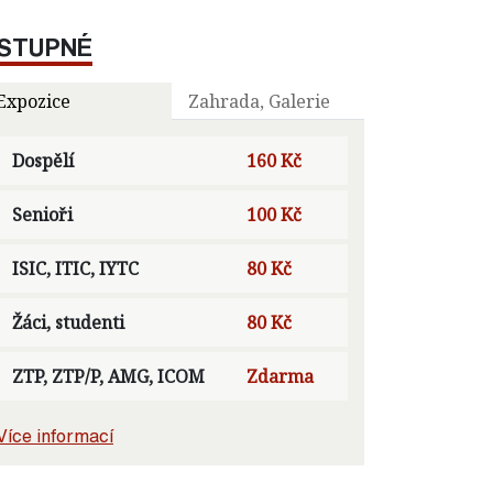
STUPNÉ
Expozice
Zahrada, Galerie
Dospělí
160 Kč
Senioři
100 Kč
ISIC, ITIC, IYTC
80 Kč
Žáci, studenti
80 Kč
ZTP, ZTP/P, AMG, ICOM
Zdarma
Více informací