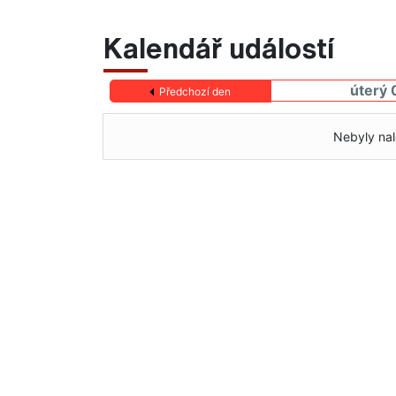
Kalendář událostí
úterý 
Předchozí den
Nebyly nal