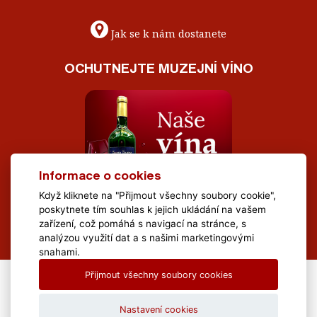
Jak se k nám dostanete
OCHUTNEJTE MUZEJNÍ VÍNO
Informace o cookies
Když kliknete na "Přijmout všechny soubory cookie",
poskytnete tím souhlas k jejich ukládání na vašem
zařízení, což pomáhá s navigací na stránce, s
analýzou využití dat a s našimi marketingovými
snahami.
Přijmout všechny soubory cookies
All Rights Reserved Muzeum Brněnska © 2020, Webdesign by
LE
CLAVERA s.r.o.
Nastavení cookies