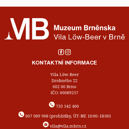
KONTAKTNÍ INFORMACE
Vila Löw-Beer
Drobného 22
602 00 Brno
IČO: 00089257
733 542 400
607 089 968 (prohlídky, ÚT-NE 10:00-18:00)
vila@vila.mbrn.cz