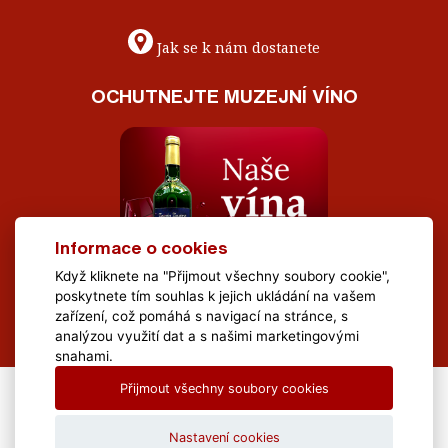
Jak se k nám dostanete
OCHUTNEJTE MUZEJNÍ VÍNO
Informace o cookies
Když kliknete na "Přijmout všechny soubory cookie",
poskytnete tím souhlas k jejich ukládání na vašem
zařízení, což pomáhá s navigací na stránce, s
analýzou využití dat a s našimi marketingovými
snahami.
Přijmout všechny soubory cookies
All Rights Reserved Muzeum Brněnska © 2020, Webdesign by
LE
CLAVERA s.r.o.
Nastavení cookies