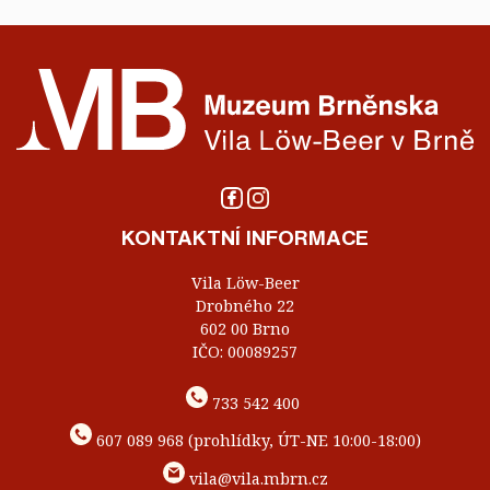
KONTAKTNÍ INFORMACE
Vila Löw-Beer
Drobného 22
602 00 Brno
IČO: 00089257
733 542 400
607 089 968 (prohlídky, ÚT-NE 10:00-18:00)
vila@vila.mbrn.cz