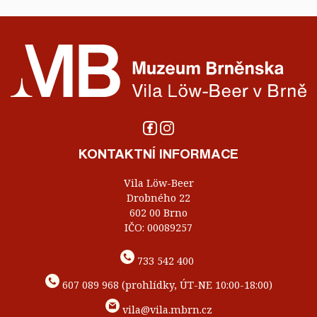
KONTAKTNÍ INFORMACE
Vila Löw-Beer
Drobného 22
602 00 Brno
IČO: 00089257
733 542 400
607 089 968 (prohlídky, ÚT-NE 10:00-18:00)
vila@vila.mbrn.cz