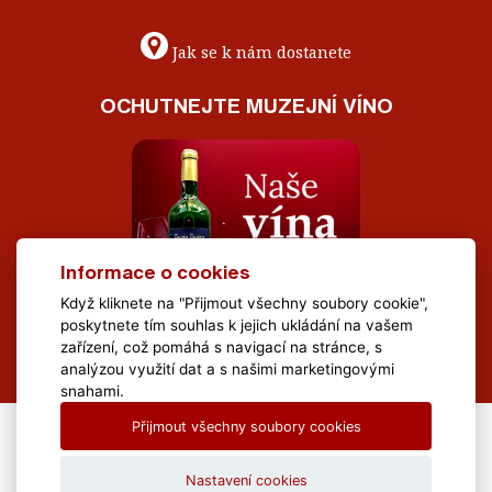
Jak se k nám dostanete
OCHUTNEJTE MUZEJNÍ VÍNO
Informace o cookies
Když kliknete na "Přijmout všechny soubory cookie",
poskytnete tím souhlas k jejich ukládání na vašem
zařízení, což pomáhá s navigací na stránce, s
analýzou využití dat a s našimi marketingovými
snahami.
Přijmout všechny soubory cookies
All Rights Reserved Muzeum Brněnska © 2020, Webdesign by
LE
CLAVERA s.r.o.
Nastavení cookies