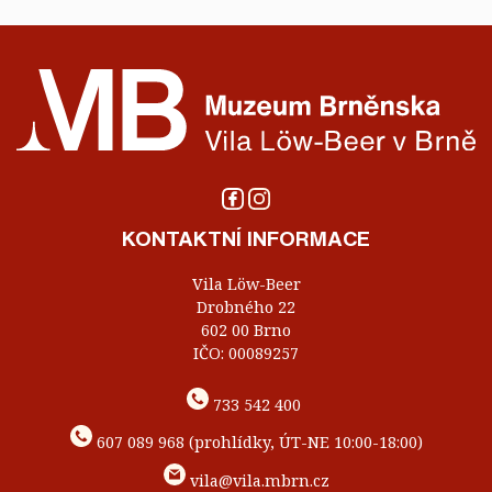
KONTAKTNÍ INFORMACE
Vila Löw-Beer
Drobného 22
602 00 Brno
IČO: 00089257
733 542 400
607 089 968 (prohlídky, ÚT-NE 10:00-18:00)
vila@vila.mbrn.cz