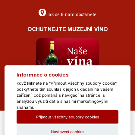
Jak se k nám dostanete
OCHUTNEJTE MUZEJNÍ VÍNO
Informace o cookies
Když kliknete na "Přijmout všechny soubory cookie",
poskytnete tím souhlas k jejich ukládání na vašem
zařízení, což pomáhá s navigací na stránce, s
analýzou využití dat a s našimi marketingovými
snahami.
Přijmout všechny soubory cookies
All Rights Reserved Muzeum Brněnska © 2020, Webdesign by
LE
CLAVERA s.r.o.
Nastavení cookies