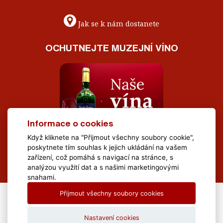
Jak se k nám dostanete
OCHUTNEJTE MUZEJNÍ VÍNO
Informace o cookies
Když kliknete na "Přijmout všechny soubory cookie",
poskytnete tím souhlas k jejich ukládání na vašem
zařízení, což pomáhá s navigací na stránce, s
analýzou využití dat a s našimi marketingovými
snahami.
Přijmout všechny soubory cookies
All Rights Reserved Muzeum Brněnska © 2020, Webdesign by
LE
CLAVERA s.r.o.
Nastavení cookies