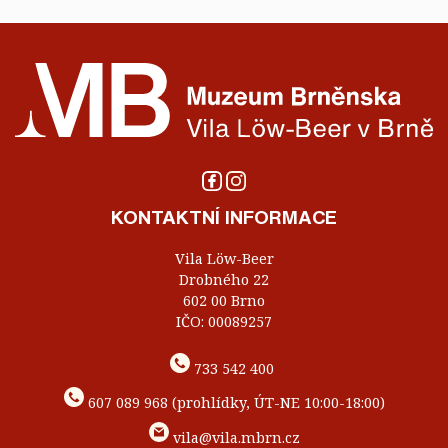
KONTAKTNÍ INFORMACE
Vila Löw-Beer
Drobného 22
602 00 Brno
IČO: 00089257
733 542 400
607 089 968 (prohlídky, ÚT-NE 10:00-18:00)
vila@vila.mbrn.cz