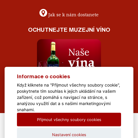
Jak se k nám dostanete
OCHUTNEJTE MUZEJNÍ VÍNO
Informace o cookies
Když kliknete na "Přijmout všechny soubory cookie",
poskytnete tím souhlas k jejich ukládání na vašem
zařízení, což pomáhá s navigací na stránce, s
analýzou využití dat a s našimi marketingovými
snahami.
Přijmout všechny soubory cookies
All Rights Reserved Muzeum Brněnska © 2020, Webdesign by
LE
CLAVERA s.r.o.
Nastavení cookies