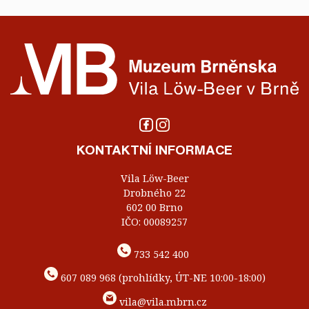
KONTAKTNÍ INFORMACE
Vila Löw-Beer
Drobného 22
602 00 Brno
IČO: 00089257
733 542 400
607 089 968 (prohlídky, ÚT-NE 10:00-18:00)
vila@vila.mbrn.cz